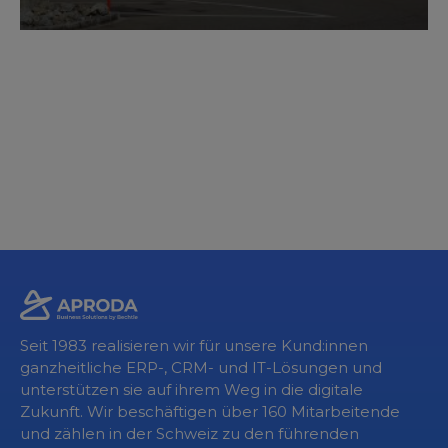
Seit 1983 realisieren wir für unsere Kund:innen
ganzheitliche ERP-, CRM- und IT-Lösungen und
unterstützen sie auf ihrem Weg in die digitale
Zukunft. Wir beschäftigen über 160 Mitarbeitende
und zählen in der Schweiz zu den führenden