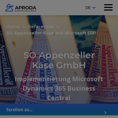
Home
Referenzen
SO Appenzeller Käse mit Microsoft ERP
SO Appenzeller
Käse GmbH
Implementierung Microsoft
Dynamics 365 Business
Central