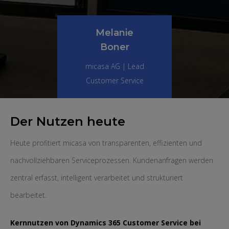
Melanie
Boner
micasa AG | Lead
Customer Service
Der Nutzen heute
Heute profitiert micasa von transparenten, effizienten und
nachvollziehbaren Serviceprozessen. Kundenanfragen werden
zentral erfasst, intelligent verarbeitet und strukturiert
bearbeitet.
Kernnutzen von Dynamics 365 Customer Service bei