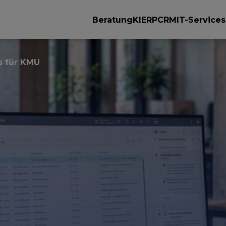
Beratung
KI
ERP
CRM
IT-Services
s für KMU