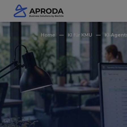
Home
KI für KMU
KI‑Agent