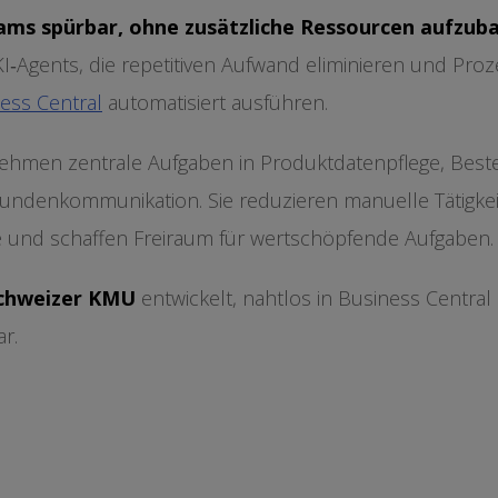
ams spürbar, ohne zusätzliche Ressourcen aufzub
 KI‑Agents, die repetitiven Aufwand eliminieren und Proz
ess Central
automatisiert ausführen.
hmen zentrale Aufgaben in Produktdatenpflege, Bestel
ndenkommunikation. Sie reduzieren manuelle Tätigkei
e und schaffen Freiraum für wertschöpfende Aufgaben.
chweizer KMU
entwickelt, nahtlos in Business Central 
r.