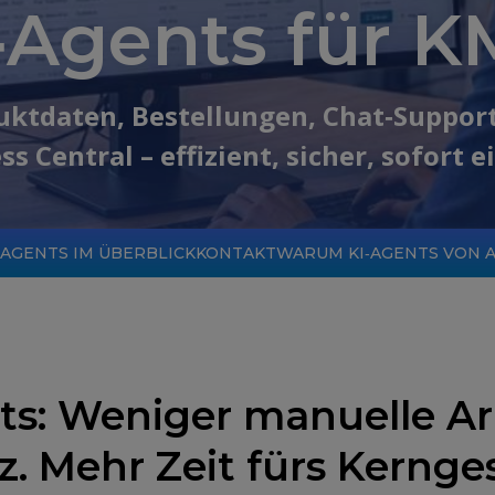
‑Agents für 
uktdaten, Bestellungen, Chat‑Suppor
ss Central – effizient, sicher, sofort e
AGENTS IM ÜBERBLICK
KONTAKT
WARUM KI‑AGENTS VON 
s: Weniger manuelle Arb
z. Mehr Zeit fürs Kernge