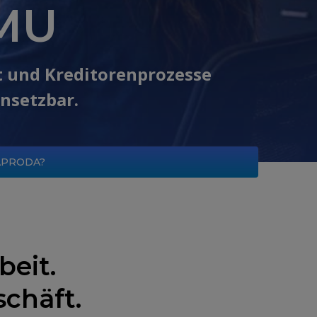
KMU
t und Kreditorenprozesse
insetzbar.
APRODA?
eit.
schäft.