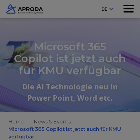
Microsoft 365
Copilot ist jetzt auch
für KMU verfügbar
Die AI Technologie neu in
Power Point, Word etc.
Home
News & Events
Microsoft 365 Copilot ist jetzt auch für KMU
verfügbar