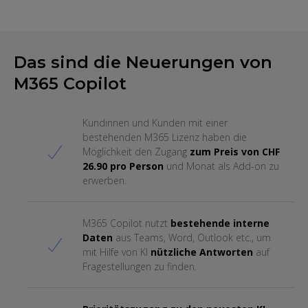
Das sind die Neuerungen von
M365 Copilot
Kundinnen und Kunden mit einer
bestehenden M365 Lizenz haben die
Möglichkeit den Zugang
zum Preis von CHF
26.90 pro Person
und Monat als Add-on zu
erwerben.
M365 Copilot nutzt
bestehende interne
Daten
aus Teams, Word, Outlook etc., um
mit Hilfe von KI
nützliche Antworten
auf
Fragestellungen zu finden.